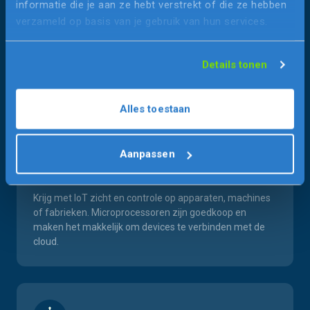
informatie die je aan ze hebt verstrekt of die ze hebben
smartphone. Sommige dingen werken gewoon beter
verzameld op basis van je gebruik van hun services.
met een native app.
Details tonen
Alles toestaan
Aanpassen
IoT & Connected device
Krijg met IoT zicht en controle op apparaten, machines
of fabrieken. Microprocessoren zijn goedkoop en
maken het makkelijk om devices te verbinden met de
cloud.