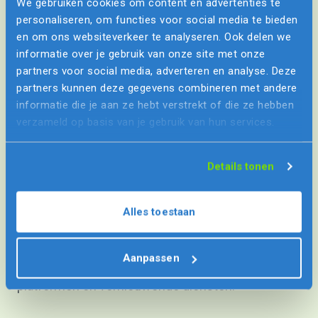
We gebruiken cookies om content en advertenties te
personaliseren, om functies voor social media te bieden
en om ons websiteverkeer te analyseren. Ook delen we
informatie over je gebruik van onze site met onze
partners voor social media, adverteren en analyse. Deze
partners kunnen deze gegevens combineren met andere
De partner voor duurzame
informatie die je aan ze hebt verstrekt of die ze hebben
verzameld op basis van je gebruik van hun services.
vernieuwers
Details tonen
Ons team van ervaren software architecten en
ontwikkelaars werkt vanuit Breda voor diverse
Alles toestaan
branches, zoals logistiek, smart city en welzijn.
Al meer dan 15 jaar helpen we mensen zoals jij
Aanpassen
met het bouwen en lanceren van toekomstvaste
platformen en vernieuwende diensten.