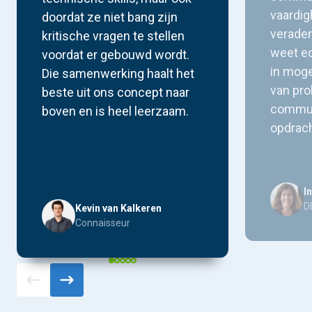
vaardig
doordat ze niet bang zijn
verade
kritische vragen te stellen
weet e
voordat er gebouwd wordt.
in moge
Die samenwerking haalt het
van pr
beste uit ons concept naar
commun
boven en is heel leerzaam.
opdrach
I
D
Kevin van Kalkeren
Connaisseur
Testimonial 1
Testimonial 2
Testimonial 3
Testimonial 4
Testimonial 5
Vorige testimonial
Volgende testimonial