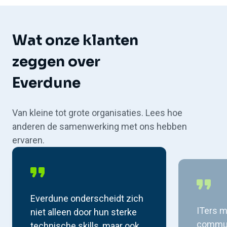
Wat onze klanten
zeggen over
Everdune
Van kleine tot grote organisaties. Lees hoe
anderen de samenwerking met ons hebben
ervaren.
Everdune onderscheidt zich
ITers 
niet alleen door hun sterke
commun
technische skills, maar ook