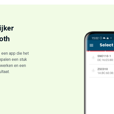
ijker
oth
een app die het
rnpalen een stuk
r werken en een
ltaat.