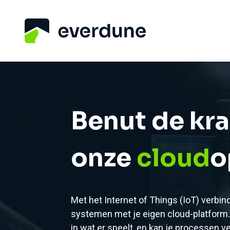
Benut de kr
onze
cloud
o
Met het Internet of Things (IoT) verbi
systemen met je eigen cloud-platform. Z
in wat er speelt, en kan je processen v