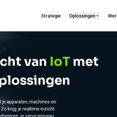
Strategie
Oplossingen
Wer
acht van
IoT
met
plossingen
nd je apparaten, machines en
o krijg je realtime inzicht
erbeteren, je serviceniveau