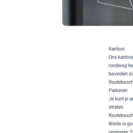
Kantoor
Ons kantoor
rondweg het
bevinden zi
Routebeschr
Parkeren
Je kunt je 
straten.
Routebeschr
Breda is goe
ongeveer 15