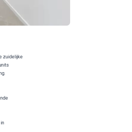
 zuidelijke
units
ng.
ende
 in