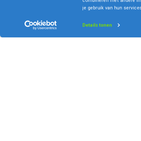
combineren met andere inf
je gebruik van hun service
Details tonen
Bouw
same
ons jouw