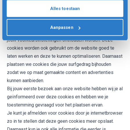
opgeslagen in de browser van je computer, tablet of
Alles toestaan
smartphone. Everdune Mobile B.V. gebruikt cookies met
een puur technische functionaliteit. Deze zorgen ervoor
Aanpassen
dat de website naar behoren werkt en dat bijvoorbeeld
jouw voorkeursinstellingen onthouden worden. Deze
cookies worden ook gebruikt om de website goed te
laten werken en deze te kunnen optimaliseren. Daarnaast
plaatsen we cookies die jouw surfgedrag bijhouden
zodat we op maat gemaakte content en advertenties
kunnen aanbieden.
Bij jouw eerste bezoek aan onze website hebben wij je al
geïnformeerd over deze cookies en hebben we je
toestemming gevraagd voor het plaatsen ervan.
Je kunt je afmelden voor cookies door je internetbrowser
zo in te stellen dat deze geen cookies meer opslaat.
Daarnaast kun je ook alle informatie die eerder is