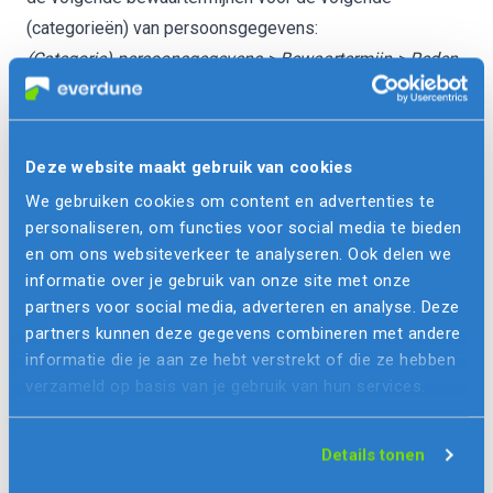
(categorieën) van persoonsgegevens:
(Categorie) persoonsgegevens > Bewaartermijn > Reden
IP adressen > 24 uur > Om misbruik van deze website te
voorkomen of te detecteren
Naam en e-mailadres > 1 jaar > Om contact met je te
Deze website maakt gebruik van cookies
kunnen opnemen na invullen contactformulier of de
We gebruiken cookies om content en advertenties te
digitale innovatie test
personaliseren, om functies voor social media te bieden
Delen van persoonsgegevens met derden
en om ons websiteverkeer te analyseren. Ook delen we
Everdune Mobile B.V. verstrekt uitsluitend aan derden en
informatie over je gebruik van onze site met onze
alleen als dit nodig is voor de uitvoering van onze
partners voor social media, adverteren en analyse. Deze
partners kunnen deze gegevens combineren met andere
overeenkomst met jou of om te voldoen aan een
informatie die je aan ze hebt verstrekt of die ze hebben
wettelijke verplichting.
verzameld op basis van je gebruik van hun services.
Cookies, of vergelijkbare technieken, die wij gebruiken
Everdune Mobile B.V. gebruikt functionele, analytische en
Details tonen
tracking cookies. Een cookie is een klein tekstbestand
dat bij het eerste bezoek aan deze website wordt