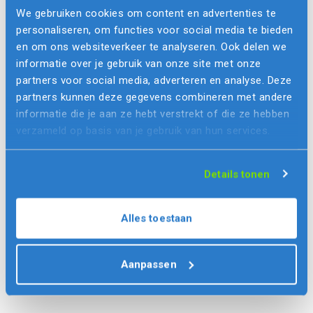
Voor Remoticom ontwikkelden we een app die het
We gebruiken cookies om content en advertenties te
leven van installateurs van lantaarnpalen een stuk
personaliseren, om functies voor social media te bieden
makkelijker maakt. Met efficiënter werken en een
en om ons websiteverkeer te analyseren. Ook delen we
optimale kostenbesparing als resultaat.
informatie over je gebruik van onze site met onze
partners voor social media, adverteren en analyse. Deze
Bekijk deze case
partners kunnen deze gegevens combineren met andere
informatie die je aan ze hebt verstrekt of die ze hebben
verzameld op basis van je gebruik van hun services.
Details tonen
Alles toestaan
Aanpassen