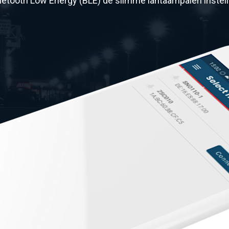
uetooth Low Energy (BLE) de slimme lantaarnpalen instell