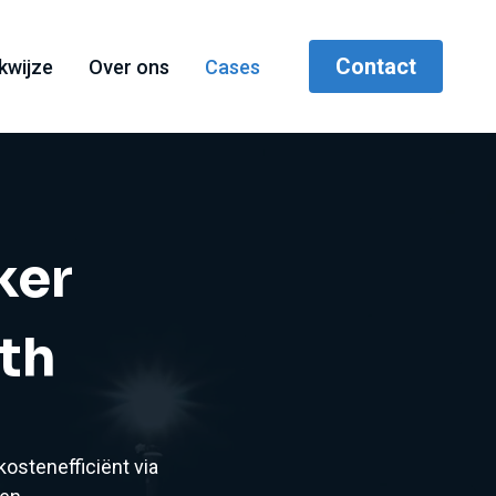
Contact
kwijze
Over ons
Cases
ker
th
ostenefficiënt via