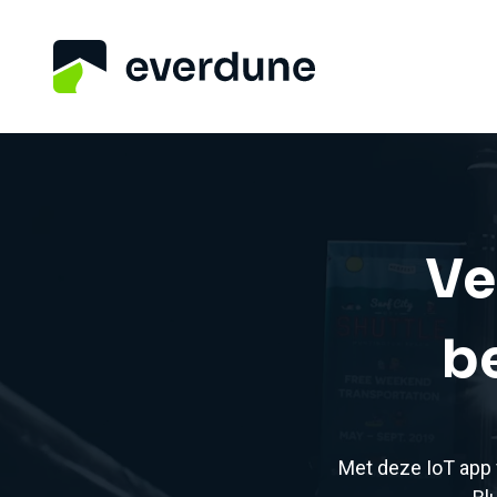
Ve
b
Met deze IoT app 