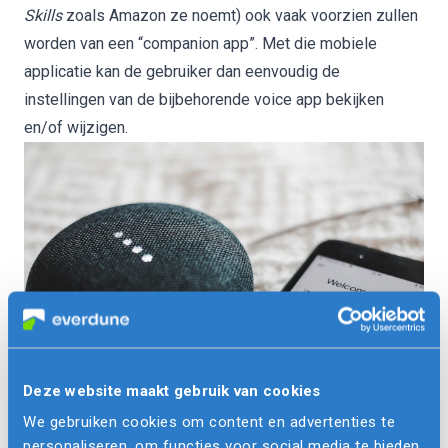
Skills
zoals Amazon ze noemt) ook vaak voorzien zullen
worden van een “companion app”. Met die mobiele
applicatie kan de gebruiker dan eenvoudig de
instellingen van de bijbehorende voice app bekijken
en/of wijzigen.
Deze website maakt gebruik van cookies
We gebruiken cookies om content en advertenties te
Kortom, je kan niet zomaar meer gewoon een app of
personaliseren, om functies voor social media te bieden