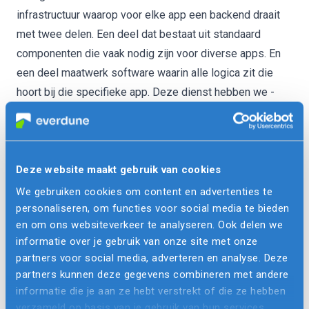
infrastructuur waarop voor elke app een backend draait
met twee delen. Een deel dat bestaat uit standaard
componenten die vaak nodig zijn voor diverse apps. En
een deel
maatwerk software
waarin alle logica zit die
hoort bij die specifieke app. Deze dienst hebben we -
lekker eenvoudig- Everdune Cloud genoemd.
Inmiddels zijn al meerdere klanten live op ons nieuwe
platform, zoals
DELA
, TAPP Your Music en
Sjipit
.
Hoe de Everdune Cloud in hoofdlijnen is opgebouwd lees
Deze website maakt gebruik van cookies
je terug in
ons volgende artikel
.
We gebruiken cookies om content en advertenties te
personaliseren, om functies voor social media te bieden
Wil je meer weten over Everdune Cloud en/of apps? Laat
en om ons websiteverkeer te analyseren. Ook delen we
dan
hier
je telefoonnummer achter. Dan bel ik je terug!
informatie over je gebruik van onze site met onze
partners voor social media, adverteren en analyse. Deze
partners kunnen deze gegevens combineren met andere
informatie die je aan ze hebt verstrekt of die ze hebben
verzameld op basis van je gebruik van hun services.