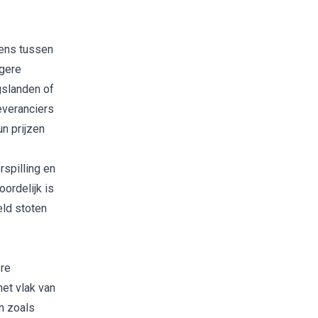
gens tussen
ogere
gslanden of
everanciers
un prijzen
rspilling en
oordelijk is
eld stoten
ere
het vlak van
n zoals