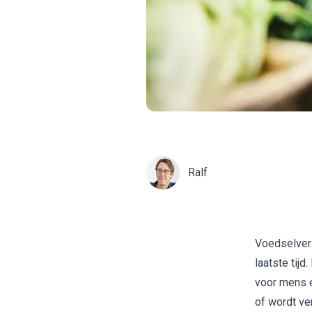
Ralf
Voedselvers
laatste tij
voor mens e
of wordt ve