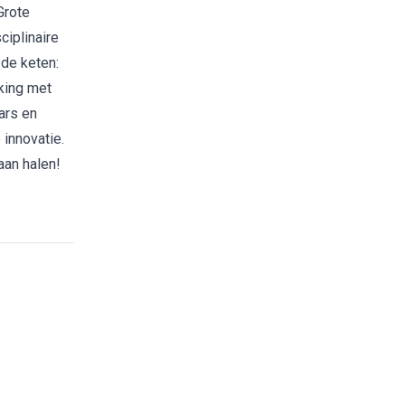
Grote
ciplinaire
 de keten:
king met
ars en
innovatie.
aan halen!