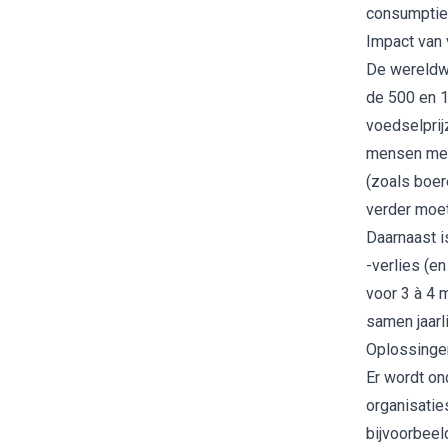
consumptie.
Impact van 
De wereldwi
de 500 en 1
voedselprij
mensen met 
(zoals boer
verder moet
Daarnaast i
-verlies (en
voor 3 à 4 m
samen jaarl
Oplossinge
Er wordt on
organisatie
bijvoorbeel