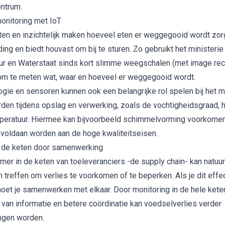
ntrum
.
monitoring met IoT
en en inzichtelijk maken hoeveel eten er weggegooid wordt zor
ng en biedt houvast om bij te sturen. Zo gebruikt het ministerie
uur en Waterstaat sinds kort
slimme weegschalen (met image rec
om te meten wat, waar en hoeveel er weggegooid wordt.
ogie en sensoren
kunnen ook een belangrijke rol spelen bij het 
arden tijdens opslag en verwerking, zoals de vochtigheidsgraad,
mperatuur. Hiermee kan bijvoorbeeld schimmelvorming voorkome
 voldaan worden aan de hoge kwaliteitseisen.
n de keten door samenwerking
mer in de keten van toeleveranciers -de supply chain- kan natuurl
 treffen om verlies te voorkomen of te beperken. Als je dit effec
oet je samenwerken met elkaar. Door monitoring in de hele keten
 van informatie en betere coördinatie kan voedselverlies verder
ngen worden.