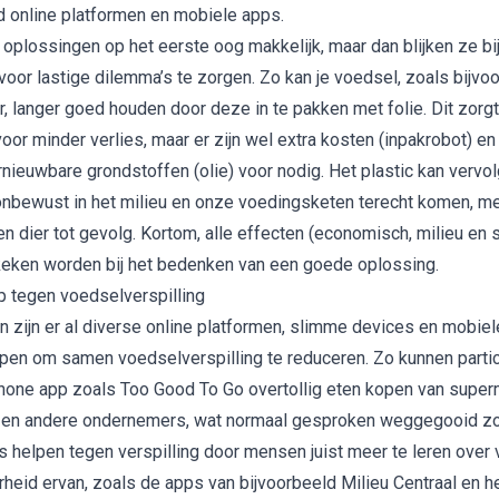
d online platformen en mobiele apps.
 oplossingen op het eerste oog makkelijk, maar dan blijken ze bi
 voor lastige dilemma’s te zorgen. Zo kan je voedsel, zoals bijvo
langer goed houden door deze in te pakken met folie. Dit zorgt
oor minder verlies, maar er zijn wel extra kosten (inpakrobot) en
rnieuwbare grondstoffen (olie) voor nodig. Het plastic kan vervo
nbewust in het milieu en onze voedingsketen terecht komen, m
n dier tot gevolg. Kortom, alle effecten (economisch, milieu en s
eken worden bij het bedenken van een goede oplossing.
 tegen voedselverspilling
 zijn er al diverse online platformen, slimme devices en
mobiel
en om samen voedselverspilling te reduceren. Zo kunnen partic
hone app zoals
Too Good To Go
overtollig eten kopen van super
s en andere ondernemers, wat normaal gesproken weggegooid z
 helpen tegen verspilling door mensen juist meer te leren over
heid ervan, zoals de
apps van bijvoorbeeld Milieu Centraal
en h