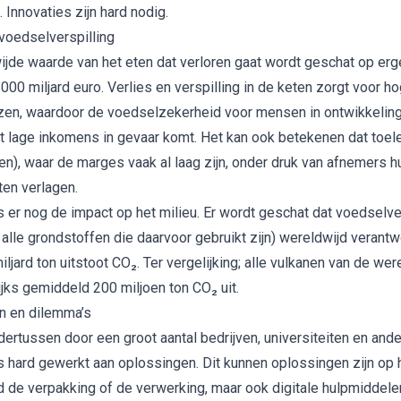
 Innovaties zijn hard nodig.
voedselverspilling
jde waarde van het eten dat verloren gaat wordt geschat op er
000 miljard euro. Verlies en verspilling in de keten zorgt voor h
zen, waardoor de voedselzekerheid voor mensen in ontwikkelin
lage inkomens in gevaar komt. Het kan ook betekenen dat toel
en), waar de marges vaak al laag zijn, onder druk van afnemers h
en verlagen.
s er nog de impact op het milieu. Er wordt geschat dat voedselve
 alle grondstoffen die daarvoor gebruikt zijn) wereldwijd verantw
iljard ton uitstoot CO₂. Ter vergelijking; alle vulkanen van de wer
ijks gemiddeld 200 miljoen ton CO₂ uit.
n en dilemma’s
dertussen door een groot aantal bedrijven, universiteiten en and
s hard gewerkt aan oplossingen. Dit kunnen oplossingen zijn op 
d de verpakking of de verwerking, maar ook digitale hulpmiddele