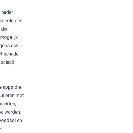
j nader
orbeeld een
 dan
 mogelijk
lgens ook
et schade
ociaal)
e apps
die
ulieren met
markten,
ou worden.
 voedsel en
et