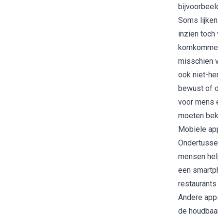
bijvoorbeel
Soms lijken
inzien toch
komkommer, 
misschien v
ook niet-he
bewust of o
voor mens e
moeten bek
Mobiele app
Ondertussen
mensen help
een smartp
restaurant
Andere apps
de houdbaar