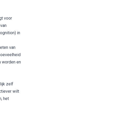
gt voor
 van
ognition)
in
meten van
 hoeveelheid
n worden en
ijk zelf
tiever wilt
, het