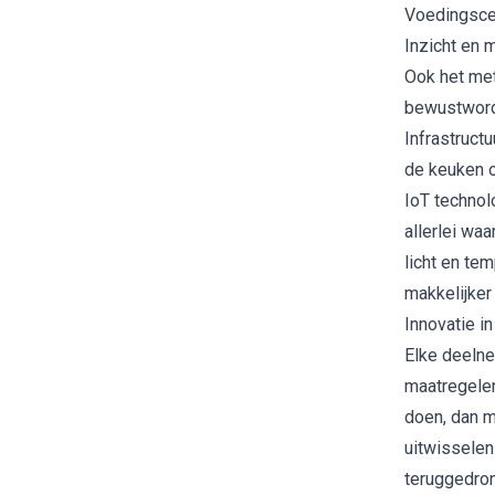
Voedingsce
Inzicht en 
Ook het met
bewustwordi
Infrastruct
de keuken 
IoT technol
allerlei wa
licht en te
makkelijker
Innovatie i
Elke deelne
maatregelen
doen, dan m
uitwisselen
teruggedro