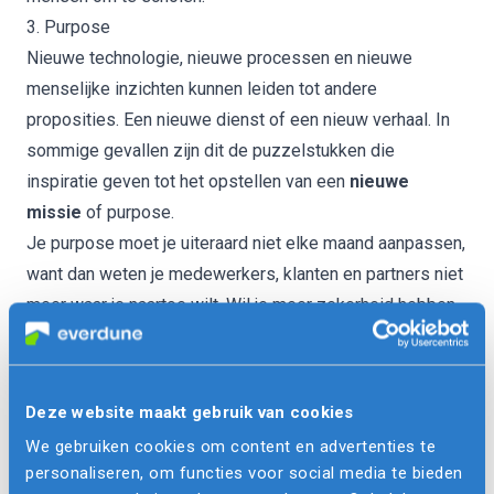
3. Purpose
Nieuwe technologie, nieuwe processen en nieuwe
menselijke inzichten kunnen leiden tot andere
proposities. Een nieuwe dienst of een nieuw verhaal. In
sommige gevallen zijn dit de puzzelstukken die
inspiratie geven tot het opstellen van een
nieuwe
missie
of purpose.
Je purpose moet je uiteraard niet elke maand aanpassen,
want dan weten je medewerkers, klanten en partners niet
meer waar je naartoe wilt. Wil je meer zekerheid hebben
of je nieuwe of aangepaste propositie aansluit op de
markt?
Test en valideer
deze dan eerst.
Van DevOps naar BizTech
Deze website maakt gebruik van cookies
Naast bovenstaande P’s zijn er in elke organisatie nog
We gebruiken cookies om content en advertenties te
veel meer relaties en combinaties te vinden tussen
personaliseren, om functies voor social media te bieden
technologie en business. Zonder twijfel gaan we de