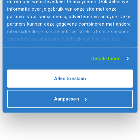
en om ons websiteverkeer te analyseren. Ook delen we
komende tijd meer over “
BizTech
” vertellen, wat volgens
informatie over je gebruik van onze site met onze
ons de opvolger is van
DevOps
en (de iets nieuwere
partners voor social media, adverteren en analyse. Deze
partners kunnen deze gegevens combineren met andere
term) DevSecOps. De voordelen van nieuwe technologie
informatie die je aan ze hebt verstrekt of die ze hebben
-zoals cloud en microservices- bij deze wisselwerking
verzameld op basis van je gebruik van hun services.
zullen dan ook zeker aan bod komen!
Details tonen
Alles toestaan
Aanpassen