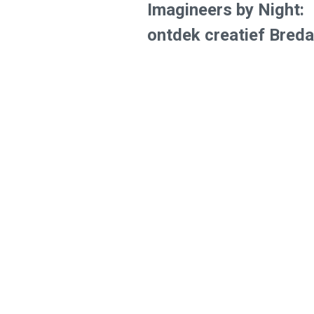
Imagineers by Night:
ontdek creatief Breda
🕵️‍♀️