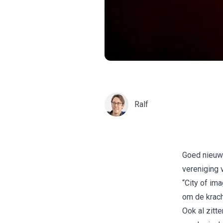
Ralf
Goed nieuws
vereniging 
“City of im
om de krach
Ook al zitt