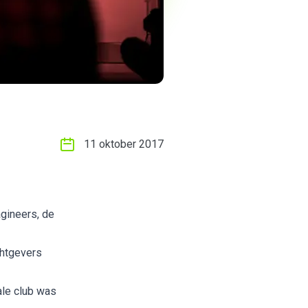
11 oktober 2017
agineers, de
chtgevers
ale club was