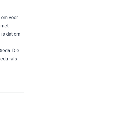
g om voor
g met
 is dat om
Breda. Die
eda -als