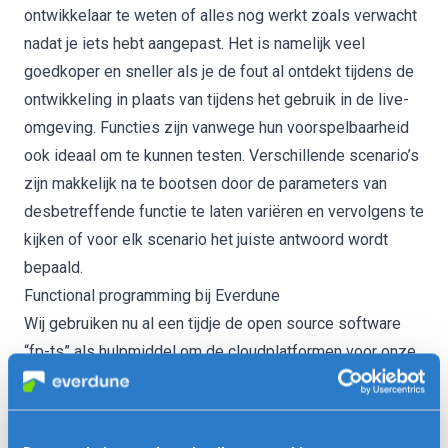
ontwikkelaar te weten of alles nog werkt zoals verwacht
nadat je iets hebt aangepast. Het is namelijk veel
goedkoper en sneller als je de fout al ontdekt tijdens de
ontwikkeling in plaats van tijdens het gebruik in de live-
omgeving. Functies zijn vanwege hun voorspelbaarheid
ook ideaal om te kunnen testen. Verschillende scenario’s
zijn makkelijk na te bootsen door de parameters van
desbetreffende functie te laten variëren en vervolgens te
kijken of voor elk scenario het juiste antwoord wordt
bepaald.
Functional programming bij Everdune
Wij gebruiken nu al een tijdje de open source software
“fp-ts” als hulpmiddel om de cloudplatformen voor onze
klanten te bouwen in TypeScript volgens de regels van
functional programming. Ook voor apps zijn er diverse
frameworks beschikbaar die hierbij kunnen helpen. Eerlijk