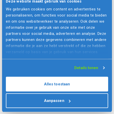
Deze website maakt gebruik van cookies
is eerlijk: Het kost wat tijd om FP te leren, maar dat
We gebruiken cookies om content en advertenties te
verdient zich dubbel en dwars terug in de kwaliteit van
personaliseren, om functies voor social media te bieden
de software en de snelheid waarmee code is aan te
en om ons websiteverkeer te analyseren. Ook delen we
passen. Benieuwd of jij en
je digitale diensten
kunnen
informatie over je gebruik van onze site met onze
profiteren van functioneel programmeren? We denken er
partners voor social media, adverteren en analyse. Deze
graag over mee!
partners kunnen deze gegevens combineren met andere
informatie die je aan ze hebt verstrekt of die ze hebben
verzameld op basis van je gebruik van hun services.
Details tonen
Alles toestaan
Aanpassen
Misschien vind je dit ook