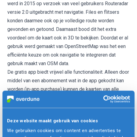
werd in 2015 op verzoek van veel gebruikers
Routeradar
versie 2.0 uitgebracht met navigatie
. Files en flitsers
konden daarmee ook op je volledige route worden
gevonden en getoond. Daarnaast bood dit het extra
voordeel om de kaart ook in 3D te bekijken. Doordat er al
gebruik werd gemaakt van OpenStreetMap was het een
efficiënte keuze om ook navigatie te integreren dat
gebruik maakt van OSM data.
De gratis app biedt vrijwel alle functionaliteit. Alleen door
middel van een abonnement wat in de app gekocht kan
worden (in-app purchase) kunnen de kaarten van alle
landen van Europa offline gebruikt worden, zijn
advertenties uitgeschakeld en een aantal andere extra’s
ook beschikbaar.
Deze website maakt gebruik van cookies
Navigatie en in-app aankopen zijn goede voorbeelden
We gebruiken cookies om content en advertenties te
van functionaliteiten die vaak makkelijker en beter te